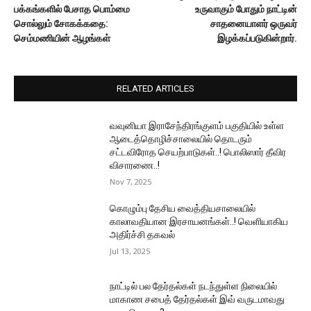
பக்கங்களில் பேசாத பொம்மை
உருவாகும் போதும் நாட்டின்
சொல்லும் சோகக்கதை:
சாதனையாளர் ஒருவர்
செம்மணியின் ஆழங்கள்
இழக்கப்படுகின்றார்.
RELATED ARTICLES
வவுனியா இராசேந்திரங்குளம் பகுதியில் உள்ள
ஆடைத்தொழிச்சாலையில் தொடரும்
சட்டவிரோத செயற்பாடுகள்..! பொலிஸார் தீவிர
விசாரணை..!
Nov 7, 2025
கொழும்பு தேசிய வைத்தியசாலையில்
காலாவதியான இரசாயனங்கள்..! வெளியாகிய
அதிர்ச்சி தகவல்
Jul 13, 2025
நாட்டில் பல தேர்தல்கள் நடந்துள்ள நிலையில்
மாகாண சபைத் தேர்தல்கள் இவ் வருடமாவது