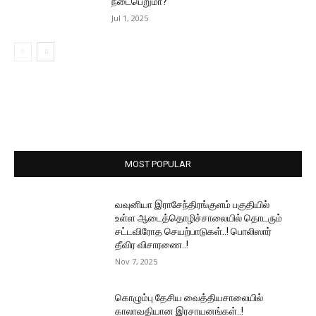
நடைபெறுமா?
Jul 1, 2025
MOST POPULAR
வவுனியா இராசேந்திரங்குளம் பகுதியில்
உள்ள ஆடைத்தொழிச்சாலையில் தொடரும்
சட்டவிரோத செயற்பாடுகள்..! பொலிஸார்
தீவிர விசாரணை..!
Nov 7, 2025
கொழும்பு தேசிய வைத்தியசாலையில்
காலாவதியான இரசாயனங்கள்..!